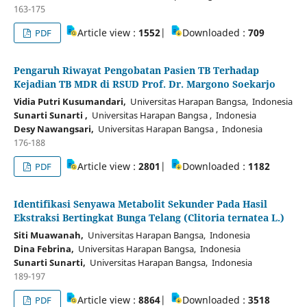
163-175
Article view :
1552
|
Downloaded :
709
PDF
Pengaruh Riwayat Pengobatan Pasien TB Terhadap
Kejadian TB MDR di RSUD Prof. Dr. Margono Soekarjo
Vidia Putri Kusumandari,
Universitas Harapan Bangsa, Indonesia
Sunarti Sunarti ,
Universitas Harapan Bangsa , Indonesia
Desy Nawangsari,
Universitas Harapan Bangsa , Indonesia
176-188
Article view :
2801
|
Downloaded :
1182
PDF
Identifikasi Senyawa Metabolit Sekunder Pada Hasil
Ekstraksi Bertingkat Bunga Telang (Clitoria ternatea L.)
Siti Muawanah,
Universitas Harapan Bangsa, Indonesia
Dina Febrina,
Universitas Harapan Bangsa, Indonesia
Sunarti Sunarti,
Universitas Harapan Bangsa, Indonesia
189-197
Article view :
8864
|
Downloaded :
3518
PDF