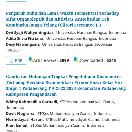
Pengaruh Suhu dan Lama Waktu Fermentasi Terhadap
Sifat Organoleptik dan Aktivitas Antioksidan Teh
Kombucha Bunga Telang (Clitoria ternatea L.)
Dwi Syaji Wahyuningtias,
Universitas Harapan Bangsa, Indonesia
Adita Silvia Fitriana,
Universitas Harapan Bangsa, Indonesia
Desy Nawangsari,
Universitas Harapan Bangsa, Indonesia
198-207
Article view :
5899
|
Downloaded :
5245
PDF
Gambaran Hubungan Tingkat Pengetahuan Dismenorea
Terhadap Perilaku Swamedikasi Primer Siswi Kelas Viii
Smpn 1 Padaherang T.A 2022/2023 Kecamatan Padaherang
Kabupaten Pangandaran
Widhy Rahmadilla Garnadi,
STIKes Muhammadiyah Ciamis,
Indonesia
Davit Nugraha,
STIKes Muhammadiyah Ciamis, Indonesia
Nurhidayati Harun,
STIKes Muhammadiyah Ciamis, Indonesia
Rian Ismail,
STIKes Muhammadiyah Ciamis, Indonesia
208-218