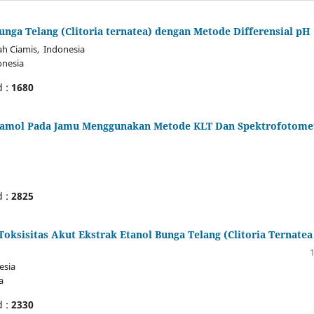
nga Telang (Clitoria ternatea) dengan Metode Differensial pH
 Ciamis, Indonesia
nesia
d :
1680
etamol Pada Jamu Menggunakan Metode KLT Dan Spektrofotome
d :
2825
oksisitas Akut Ekstrak Etanol Bunga Telang (Clitoria Ternatea 
esia
a
d :
2330