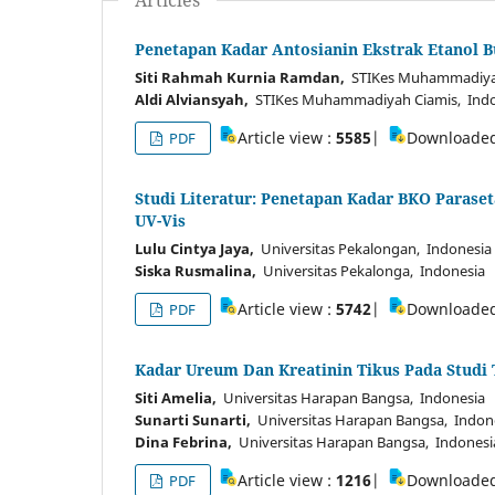
Articles
Penetapan Kadar Antosianin Ekstrak Etanol Bu
Siti Rahmah Kurnia Ramdan,
STIKes Muhammadiyah
Aldi Alviansyah,
STIKes Muhammadiyah Ciamis, Indo
Article view :
5585
|
Downloade
PDF
Studi Literatur: Penetapan Kadar BKO Paras
UV-Vis
Lulu Cintya Jaya,
Universitas Pekalongan, Indonesia
Siska Rusmalina,
Universitas Pekalonga, Indonesia
Article view :
5742
|
Downloade
PDF
Kadar Ureum Dan Kreatinin Tikus Pada Studi T
Siti Amelia,
Universitas Harapan Bangsa, Indonesia
Sunarti Sunarti,
Universitas Harapan Bangsa, Indon
Dina Febrina,
Universitas Harapan Bangsa, Indonesi
Article view :
1216
|
Downloade
PDF