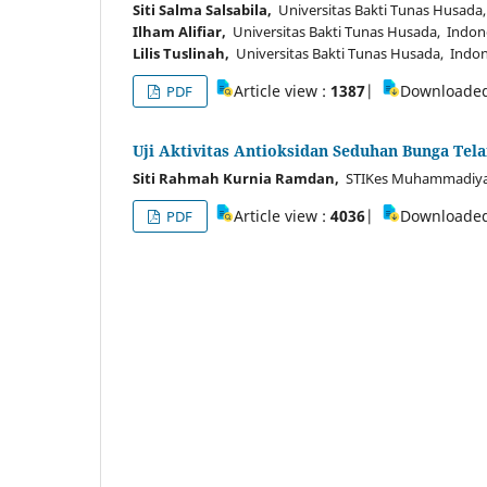
Siti Salma Salsabila,
Universitas Bakti Tunas Husada
Ilham Alifiar,
Universitas Bakti Tunas Husada, Indon
Lilis Tuslinah,
Universitas Bakti Tunas Husada, Indon
Article view :
1387
|
Downloade
PDF
Uji Aktivitas Antioksidan Seduhan Bunga Tel
Siti Rahmah Kurnia Ramdan,
STIKes Muhammadiyah
Article view :
4036
|
Downloade
PDF