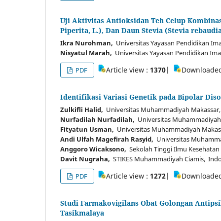
Uji Aktivitas Antioksidan Teh Celup Kombina
Piperita, L.), Dan Daun Stevia (Stevia rebau
Ikra Nurohman,
Universitas Yayasan Pendidikan Im
Nisyatul Marah,
Universitas Yayasan Pendidikan Ima
Article view :
1370
|
Downloade
PDF
Identifikasi Variasi Genetik pada Bipolar D
Zulkifli Halid,
Universitas Muhammadiyah Makassar,
Nurfadilah Nurfadilah,
Universitas Muhammadiyah 
Fityatun Usman,
Universitas Muhammadiyah Makass
Andi Ulfah Magefirah Rasyid,
Universitas Muhamma
Anggoro Wicaksono,
Sekolah Tinggi Ilmu Kesehat
Davit Nugraha,
STIKES Muhammadiyah Ciamis, Indo
Article view :
1272
|
Downloade
PDF
Studi Farmakovigilans Obat Golongan Antipsi
Tasikmalaya