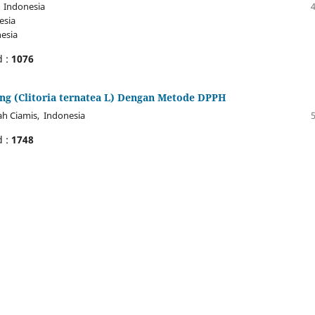
, Indonesia
esia
esia
d :
1076
ang (Clitoria ternatea L) Dengan Metode DPPH
 Ciamis, Indonesia
d :
1748