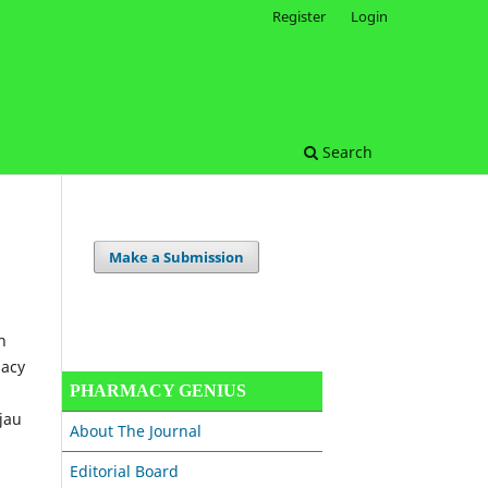
Register
Login
Search
Make a Submission
n
macy
PHARMACY GENIUS
jau
About The Journal
Editorial Board