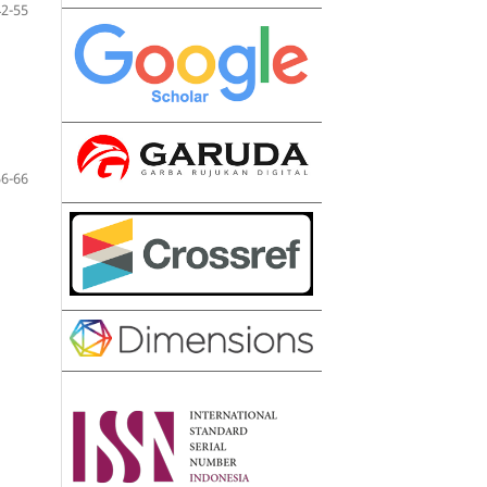
42-55
56-66