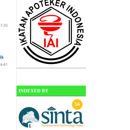
27-33
ik
34-41
INDEXED BY