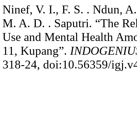
Ninef, V. I., F. S. . Ndun, 
M. A. D. . Saputri. “The R
Use and Mental Health Amo
11, Kupang”.
INDOGENIU
318-24, doi:10.56359/igj.v