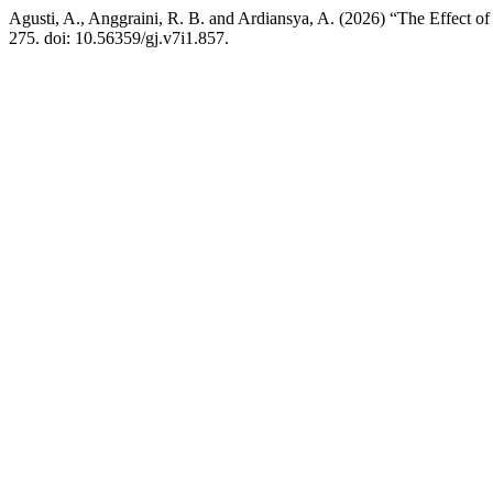
Agusti, A., Anggraini, R. B. and Ardiansya, A. (2026) “The Effect 
275. doi: 10.56359/gj.v7i1.857.